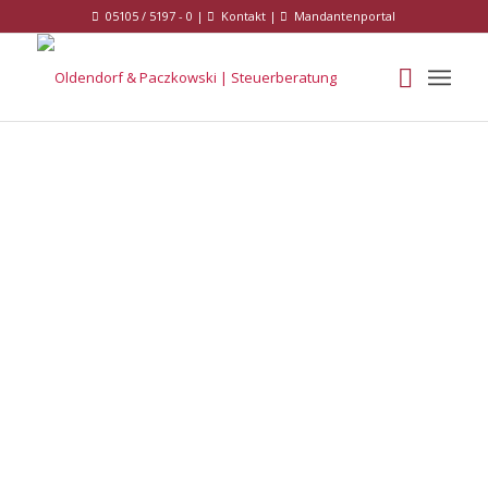
05105 / 5197 - 0 |
Kontakt
|
Mandantenportal