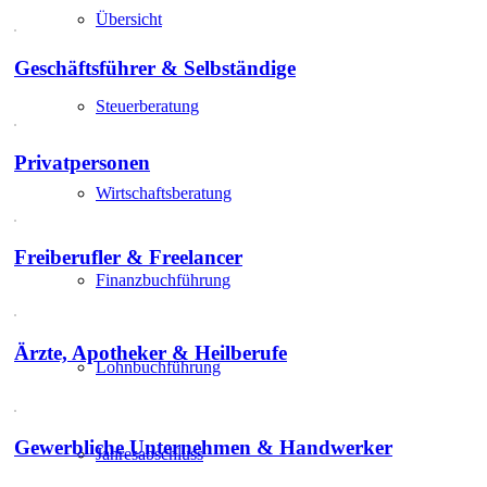
Übersicht
Geschäftsführer & Selbständige
Steuerberatung
Privatpersonen
Wirtschaftsberatung
Freiberufler & Freelancer
Finanzbuchführung
Ärzte, Apotheker & Heilberufe
Lohnbuchführung
Gewerbliche Unternehmen & Handwerker
Jahresabschluss