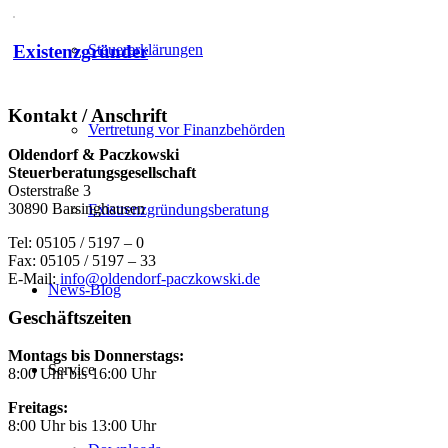
Existenzgründer
Steuererklärungen
Kontakt / Anschrift
Vertretung vor Finanzbehörden
Oldendorf & Paczkowski
Steuerberatungsgesellschaft
Osterstraße 3
30890 Barsinghausen
Existrenzgründungsberatung
Tel: 05105 / 5197 – 0
Fax: 05105 / 5197 – 33
E-Mail:
info@oldendorf-paczkowski.de
News-Blog
Geschäftszeiten
Montags bis Donnerstags:
Service
8:00 Uhr bis 16:00 Uhr
Freitags:
8:00 Uhr bis 13:00 Uhr