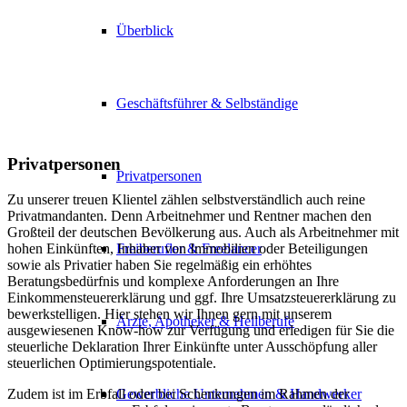
Überblick
Geschäftsführer & Selbständige
Privatpersonen
Privatpersonen
Zu unserer treuen Klientel zählen selbstverständlich auch reine
Privatmandanten. Denn Arbeitnehmer und Rentner machen den
Großteil der deutschen Bevölkerung aus. Auch als Arbeitnehmer mit
Freiberufler & Freelancer
hohen Einkünften, Inhaber von Immobilien oder Beteiligungen
sowie als Privatier haben Sie regelmäßig ein erhöhtes
Beratungsbedürfnis und komplexe Anforderungen an Ihre
Einkommensteuererklärung und ggf. Ihre Umsatzsteuererklärung zu
bewerkstelligen. Hier stehen wir Ihnen gern mit unserem
Ärzte, Apotheker & Heilberufe
ausgewiesenen Know-how zur Verfügung und erledigen für Sie die
steuerliche Deklaration Ihrer Einkünfte unter Ausschöpfung aller
steuerlichen Optimierungspotentiale.
Gewerbliche Unternehmen & Handwerker
Zudem ist im Erbfall oder bei Schenkungen im Rahmen der