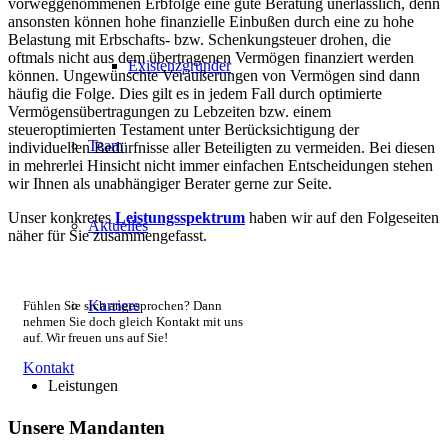
vorweggenommenen Erbfolge eine gute Beratung unerlässlich, denn
ansonsten können hohe finanzielle Einbußen durch eine zu hohe
Belastung mit Erbschafts- bzw. Schenkungsteuer drohen, die
oftmals nicht aus dem übertragenen Vermögen finanziert werden
Existenzgründer
können. Ungewünschte Veräußerungen von Vermögen sind dann
häufig die Folge. Dies gilt es in jedem Fall durch optimierte
Vermögensübertragungen zu Lebzeiten bzw. einem
steueroptimierten Testament unter Berücksichtigung der
Team
individuellen Bedürfnisse aller Beteiligten zu vermeiden. Bei diesen
in mehrerlei Hinsicht nicht immer einfachen Entscheidungen stehen
wir Ihnen als unabhängiger Berater gerne zur Seite.
Unser konkretes
Leistungsspektrum
haben wir auf den Folgeseiten
Aktuelles
näher für Sie zusammengefasst.
Karriere
Fühlen Sie sich angesprochen? Dann
nehmen Sie doch gleich Kontakt mit uns
auf. Wir freuen uns auf Sie!
Kontakt
Leistungen
Unsere Mandanten