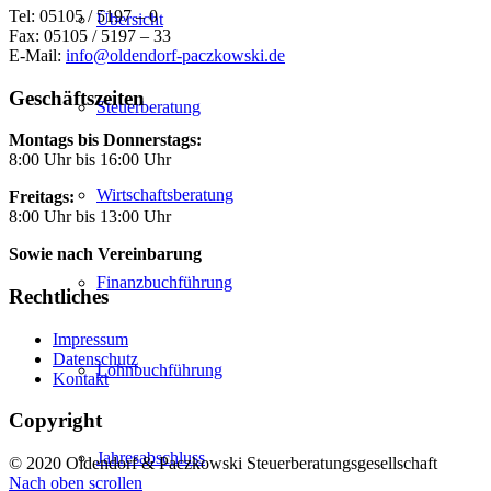
Tel: 05105 / 5197 – 0
Übersicht
Fax: 05105 / 5197 – 33
E-Mail:
info@oldendorf-paczkowski.de
Geschäftszeiten
Steuerberatung
Montags bis Donnerstags:
8:00 Uhr bis 16:00 Uhr
Wirtschaftsberatung
Freitags:
8:00 Uhr bis 13:00 Uhr
Sowie nach Vereinbarung
Finanzbuchführung
Rechtliches
Impressum
Datenschutz
Lohnbuchführung
Kontakt
Copyright
Jahresabschluss
© 2020 Oldendorf & Paczkowski Steuerberatungsgesellschaft
Nach oben scrollen