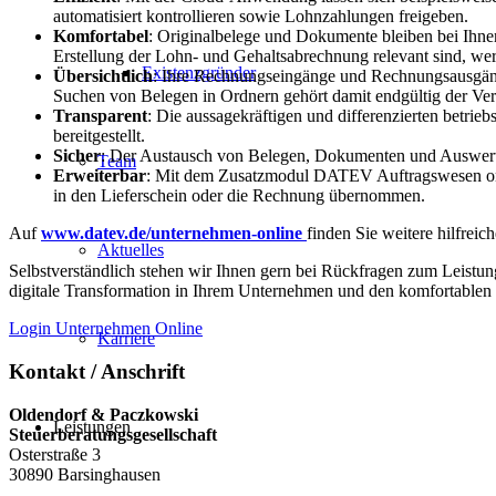
automatisiert kontrollieren sowie Lohnzahlungen freigeben.
Komfortabel
: Originalbelege und Dokumente bleiben bei Ihnen
Erstellung der Lohn- und Gehaltsabrechnung relevant sind, we
Existenzgründer
Übersichtlich
: Ihre Rechnungseingänge und Rechnungsausgänge
Suchen von Belegen in Ordnern gehört damit endgültig der Ver
Transparent
: Die aussagekräftigen und differenzierten betr
bereitgestellt.
Sicher
: Der Austausch von Belegen, Dokumenten und Auswertun
Team
Erweiterbar
: Mit dem Zusatzmodul DATEV Auftragswesen onlin
in den Lieferschein oder die Rechnung übernommen.
Auf
www.datev.de/unternehmen-online
finden Sie weitere hilfre
Aktuelles
Selbstverständlich stehen wir Ihnen gern bei Rückfragen zum Leis
digitale Transformation in Ihrem Unternehmen und den komfortablen 
Login Unternehmen Online
Karriere
Kontakt / Anschrift
Oldendorf & Paczkowski
Leistungen
Steuerberatungsgesellschaft
Osterstraße 3
30890 Barsinghausen