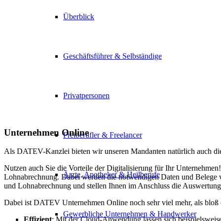
Überblick
Geschäftsführer & Selbständige
Privatpersonen
Unternehmen Online
Freiberufler & Freelancer
Als DATEV-Kanzlei bieten wir unseren Mandanten natürlich auch 
Nutzen auch Sie die Vorteile der Digitalisierung für Ihr Unternehm
Ärzte, Apotheker & Heilberufe
Lohnabrechnung. Dabei werden die notwendigen Daten und Belege von
und Lohnabrechnung und stellen Ihnen im Anschluss die Auswertung
Dabei ist DATEV Unternehmen Online noch sehr viel mehr, als bloß ei
Gewerbliche Unternehmen & Handwerker
Effizient
: Mit der Cloud-Anwendung lassen sich beispielsweise