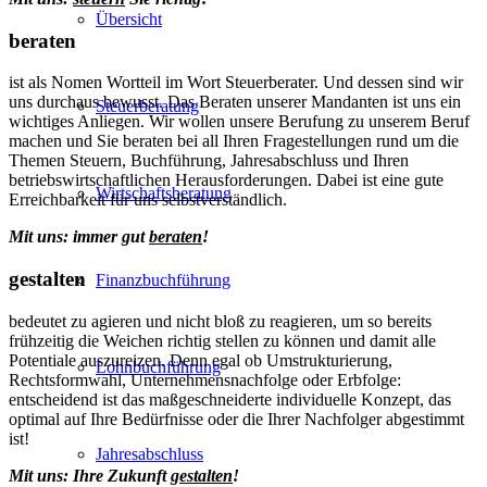
Übersicht
beraten
ist als Nomen Wortteil im Wort Steuerberater. Und dessen sind wir
uns durchaus bewusst. Das Beraten unserer Mandanten ist uns ein
Steuerberatung
wichtiges Anliegen. Wir wollen unsere Berufung zu unserem Beruf
machen und Sie beraten bei all Ihren Fragestellungen rund um die
Themen Steuern, Buchführung, Jahresabschluss und Ihren
betriebswirtschaftlichen Herausforderungen. Dabei ist eine gute
Wirtschaftsberatung
Erreichbarkeit für uns selbstverständlich.
Mit uns: immer gut
beraten
!
gestalten
Finanzbuchführung
bedeutet zu agieren und nicht bloß zu reagieren, um so bereits
frühzeitig die Weichen richtig stellen zu können und damit alle
Potentiale auszureizen. Denn egal ob Umstrukturierung,
Lohnbuchführung
Rechtsformwahl, Unternehmensnachfolge oder Erbfolge:
entscheidend ist das maßgeschneiderte individuelle Konzept, das
optimal auf Ihre Bedürfnisse oder die Ihrer Nachfolger abgestimmt
ist!
Jahresabschluss
Mit uns: Ihre Zukunft
gestalten
!