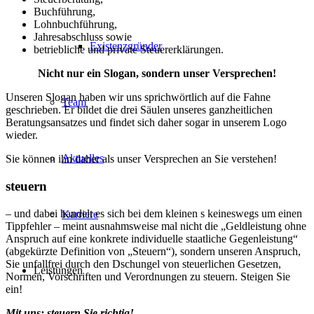
Buchführung,
Lohnbuchführung,
Jahresabschluss sowie
Existenzgründer
betriebliche und private Steuererklärungen.
Nicht nur ein Slogan, sondern unser Versprechen!
Unseren Slogan haben wir uns sprichwörtlich auf die Fahne
Team
geschrieben. Er bildet die drei Säulen unseres ganzheitlichen
Beratungsansatzes und findet sich daher sogar in unserem Logo
wieder.
Aktuelles
Sie können ihn daher als unser Versprechen an Sie verstehen!
steuern
– und dabei handelt es sich bei dem kleinen s keineswegs um einen
Karriere
Tippfehler – meint ausnahmsweise mal nicht die „Geldleistung ohne
Anspruch auf eine konkrete individuelle staatliche Gegenleistung“
(abgekürzte Definition von „Steuern“), sondern unseren Anspruch,
Sie unfallfrei durch den Dschungel von steuerlichen Gesetzen,
Leistungen
Normen, Vorschriften und Verordnungen zu steuern. Steigen Sie
ein!
Mit uns:
steuern
Sie richtig!