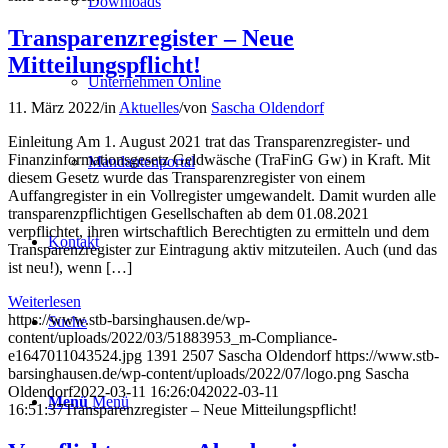
Downloads
Transparenzregister – Neue
Mitteilungspflicht!
Unternehmen Online
11. März 2022
/
in
Aktuelles
/
von
Sascha Oldendorf
Einleitung Am 1. August 2021 trat das Transparenzregister- und
Finanzinformationsgesetz Geldwäsche (TraFinG Gw) in Kraft. Mit
Mandantenportal
diesem Gesetz wurde das Transparenzregister von einem
Auffangregister in ein Vollregister umgewandelt. Damit wurden alle
transparenzpflichtigen Gesellschaften ab dem 01.08.2021
verpflichtet, ihren wirtschaftlich Berechtigten zu ermitteln und dem
Kontakt
Transparenzregister zur Eintragung aktiv mitzuteilen. Auch (und das
ist neu!), wenn […]
Weiterlesen
https://www.stb-barsinghausen.de/wp-
Suche
content/uploads/2022/03/51883953_m-Compliance-
e1647011043524.jpg
1391
2507
Sascha Oldendorf
https://www.stb-
barsinghausen.de/wp-content/uploads/2022/07/logo.png
Sascha
Oldendorf
2022-03-11 16:26:04
2022-03-11
Menü
Menü
16:51:37
Transparenzregister – Neue Mitteilungspflicht!