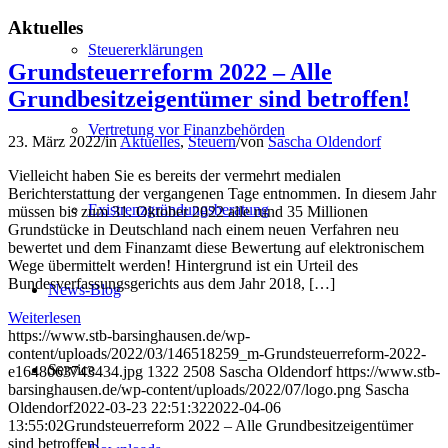
Aktuelles
Steuererklärungen
Grundsteuerreform 2022 – Alle
Grundbesitzeigentümer sind betroffen!
Vertretung vor Finanzbehörden
23. März 2022
/
in
Aktuelles
,
Steuern
/
von
Sascha Oldendorf
Vielleicht haben Sie es bereits der vermehrt medialen
Berichterstattung der vergangenen Tage entnommen. In diesem Jahr
Existrenzgründungsberatung
müssen bis zum 31. Oktober 2022 alle rund 35 Millionen
Grundstücke in Deutschland nach einem neuen Verfahren neu
bewertet und dem Finanzamt diese Bewertung auf elektronischem
Wege übermittelt werden! Hintergrund ist ein Urteil des
Bundesverfassungsgerichts aus dem Jahr 2018, […]
News-Blog
Weiterlesen
https://www.stb-barsinghausen.de/wp-
content/uploads/2022/03/146518259_m-Grundsteuerreform-2022-
Service
e1648063743434.jpg
1322
2508
Sascha Oldendorf
https://www.stb-
barsinghausen.de/wp-content/uploads/2022/07/logo.png
Sascha
Oldendorf
2022-03-23 22:51:32
2022-04-06
13:55:02
Grundsteuerreform 2022 – Alle Grundbesitzeigentümer
sind betroffen!