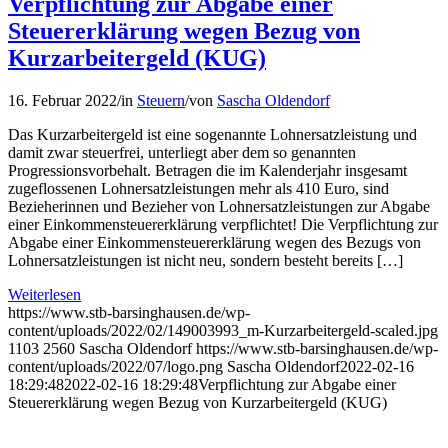
Verpflichtung zur Abgabe einer
Steuererklärung wegen Bezug von
Kurzarbeitergeld (KUG)
16. Februar 2022
/
in
Steuern
/
von
Sascha Oldendorf
Das Kurzarbeitergeld ist eine sogenannte Lohnersatzleistung und
damit zwar steuerfrei, unterliegt aber dem so genannten
Progressionsvorbehalt. Betragen die im Kalenderjahr insgesamt
zugeflossenen Lohnersatzleistungen mehr als 410 Euro, sind
Bezieherinnen und Bezieher von Lohnersatzleistungen zur Abgabe
einer Einkommensteuererklärung verpflichtet! Die Verpflichtung zur
Abgabe einer Einkommensteuererklärung wegen des Bezugs von
Lohnersatzleistungen ist nicht neu, sondern besteht bereits […]
Weiterlesen
https://www.stb-barsinghausen.de/wp-
content/uploads/2022/02/149003993_m-Kurzarbeitergeld-scaled.jpg
1103
2560
Sascha Oldendorf
https://www.stb-barsinghausen.de/wp-
content/uploads/2022/07/logo.png
Sascha Oldendorf
2022-02-16
18:29:48
2022-02-16 18:29:48
Verpflichtung zur Abgabe einer
Steuererklärung wegen Bezug von Kurzarbeitergeld (KUG)