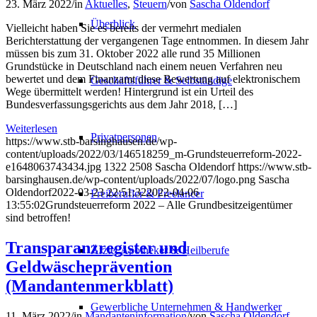
23. März 2022
/
in
Aktuelles
,
Steuern
/
von
Sascha Oldendorf
Überblick
Vielleicht haben Sie es bereits der vermehrt medialen
Berichterstattung der vergangenen Tage entnommen. In diesem Jahr
müssen bis zum 31. Oktober 2022 alle rund 35 Millionen
Grundstücke in Deutschland nach einem neuen Verfahren neu
bewertet und dem Finanzamt diese Bewertung auf elektronischem
Geschäftsführer & Selbständige
Wege übermittelt werden! Hintergrund ist ein Urteil des
Bundesverfassungsgerichts aus dem Jahr 2018, […]
Weiterlesen
Privatpersonen
https://www.stb-barsinghausen.de/wp-
content/uploads/2022/03/146518259_m-Grundsteuerreform-2022-
e1648063743434.jpg
1322
2508
Sascha Oldendorf
https://www.stb-
barsinghausen.de/wp-content/uploads/2022/07/logo.png
Sascha
Oldendorf
2022-03-23 22:51:32
2022-04-06
Freiberufler & Freelancer
13:55:02
Grundsteuerreform 2022 – Alle Grundbesitzeigentümer
sind betroffen!
Transparanzregister und
Ärzte, Apotheker & Heilberufe
Geldwäscheprävention
(Mandantenmerkblatt)
Gewerbliche Unternehmen & Handwerker
11. März 2022
/
in
Mandanteninformation
/
von
Sascha Oldendorf