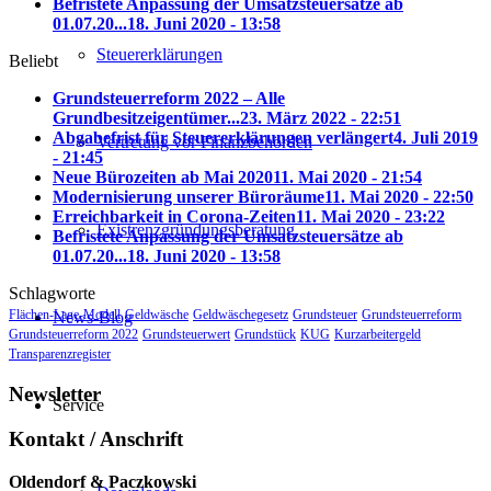
Befristete Anpassung der Umsatzsteuersätze ab
01.07.20...
18. Juni 2020 - 13:58
Steuererklärungen
Beliebt
Grundsteuerreform 2022 – Alle
Grundbesitzeigentümer...
23. März 2022 - 22:51
Abgabefrist für Steuererklärungen verlängert
4. Juli 2019
Vertretung vor Finanzbehörden
- 21:45
Neue Bürozeiten ab Mai 2020
11. Mai 2020 - 21:54
Modernisierung unserer Büroräume
11. Mai 2020 - 22:50
Erreichbarkeit in Corona-Zeiten
11. Mai 2020 - 23:22
Existrenzgründungsberatung
Befristete Anpassung der Umsatzsteuersätze ab
01.07.20...
18. Juni 2020 - 13:58
Schlagworte
Flächen-Lage-Modell
Geldwäsche
Geldwäschegesetz
Grundsteuer
Grundsteuerreform
News-Blog
Grundsteuerreform 2022
Grundsteuerwert
Grundstück
KUG
Kurzarbeitergeld
Transparenzregister
Newsletter
Service
Kontakt / Anschrift
Oldendorf & Paczkowski