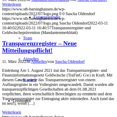
Weiterlesen
https://www.stb-barsinghausen.de/wp-
content/uploads/2022/07/logo.png
0
0
Sascha Oldendorf
Existenzgründer
https://www.stb-barsinghausen.de/wp-
content/uploads/2022/07/logo.png
Sascha Oldendorf
2022-03-11
16:40:02
2022-03-11 16:40:57
Transparanzregister und
Geldwäscheprävention (Mandantenmerkblatt)
Team
Transparenzregister – Neue
Mitteilungspflicht!
Aktuelles
11. März 2022
/
in
Aktuelles
/
von
Sascha Oldendorf
Einleitung Am 1. August 2021 trat das Transparenzregister- und
Finanzinformationsgesetz Geldwäsche (TraFinG Gw) in Kraft. Mit
Karriere
diesem Gesetz wurde das Transparenzregister von einem
Auffangregister in ein Vollregister umgewandelt. Damit wurden alle
transparenzpflichtigen Gesellschaften ab dem 01.08.2021
verpflichtet, ihren wirtschaftlich Berechtigten zu ermitteln und dem
Transparenzregister zur Eintragung aktiv mitzuteilen. Auch (und das
Leistungen
ist neu!), wenn […]
Weiterlesen
https://www.stb-barsinghausen.de/wp-