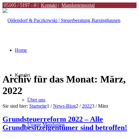
05105 / 5197 - 0 |
Kontakt
|
Mandantenportal
Home
Kanzlei
Archiv für das Monat: März,
2022
Über uns
Sie sind hier:
Startseite
1
/
News-Blog
2
/
2022
3
/
März
Grundsteuerreform 2022 – Alle
Unsere Mandanten
Grundbesitzeigentümer sind betroffen!