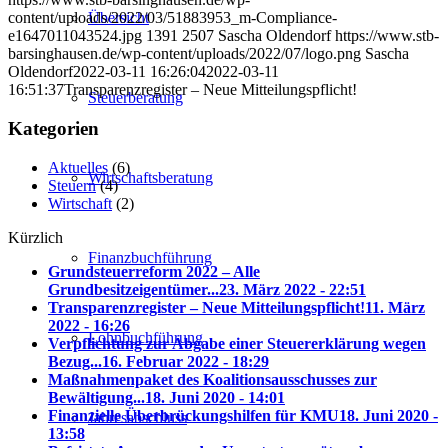
Übersicht
content/uploads/2022/03/51883953_m-Compliance-
e1647011043524.jpg
1391
2507
Sascha Oldendorf
https://www.stb-
barsinghausen.de/wp-content/uploads/2022/07/logo.png
Sascha
Oldendorf
2022-03-11 16:26:04
2022-03-11
16:51:37
Transparenzregister – Neue Mitteilungspflicht!
Steuerberatung
Kategorien
Aktuelles
(6)
Wirtschaftsberatung
Steuern
(4)
Wirtschaft
(2)
Kürzlich
Finanzbuchführung
Grundsteuerreform 2022 – Alle
Grundbesitzeigentümer...
23. März 2022 - 22:51
Transparenzregister – Neue Mitteilungspflicht!
11. März
2022 - 16:26
Lohnbuchführung
Verpflichtung zur Abgabe einer Steuererklärung wegen
Bezug...
16. Februar 2022 - 18:29
Maßnahmenpaket des Koalitionsausschusses zur
Bewältigung...
18. Juni 2020 - 14:01
Finanzielle Überbrückungshilfen für KMU
18. Juni 2020 -
Jahresabschluss
13:58