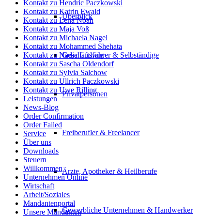
Kontakt zu Hendric Paczkowski
Kontakt zu Katrin Ewald
Überblick
Kontakt zu Lena Noah
Kontakt zu Maja Voß
Kontakt zu Michaela Nagel
Kontakt zu Mohammed Shehata
Geschäftsführer & Selbständige
Kontakt zu Nadja Ludwig
Kontakt zu Sascha Oldendorf
Kontakt zu Sylvia Salchow
Kontakt zu Ullrich Paczkowski
Kontakt zu Uwe Rilling
Privatpersonen
Leistungen
News-Blog
Order Confirmation
Order Failed
Freiberufler & Freelancer
Service
Über uns
Downloads
Steuern
Willkommen
Ärzte, Apotheker & Heilberufe
Unternehmen Online
Wirtschaft
Arbeit/Soziales
Mandantenportal
Gewerbliche Unternehmen & Handwerker
Unsere Mandanten