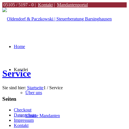
05105 / 5197 - 0 |
Kontakt
|
Mandantenportal
Home
Kanzlei
Service
Sie sind hier:
Startseite
1
/
Service
Über uns
Seiten
Checkout
Datenschutz
Unsere Mandanten
Impressum
Kontakt