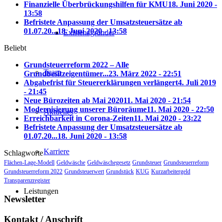
Finanzielle Überbrückungshilfen für KMU
18. Juni 2020 -
13:58
Befristete Anpassung der Umsatzsteuersätze ab
01.07.20...
18. Juni 2020 - 13:58
Existenzgründer
Beliebt
Grundsteuerreform 2022 – Alle
Team
Grundbesitzeigentümer...
23. März 2022 - 22:51
Abgabefrist für Steuererklärungen verlängert
4. Juli 2019
- 21:45
Neue Bürozeiten ab Mai 2020
11. Mai 2020 - 21:54
Modernisierung unserer Büroräume
11. Mai 2020 - 22:50
Aktuelles
Erreichbarkeit in Corona-Zeiten
11. Mai 2020 - 23:22
Befristete Anpassung der Umsatzsteuersätze ab
01.07.20...
18. Juni 2020 - 13:58
Karriere
Schlagworte
Flächen-Lage-Modell
Geldwäsche
Geldwäschegesetz
Grundsteuer
Grundsteuerreform
Grundsteuerreform 2022
Grundsteuerwert
Grundstück
KUG
Kurzarbeitergeld
Transparenzregister
Leistungen
Newsletter
Kontakt / Anschrift