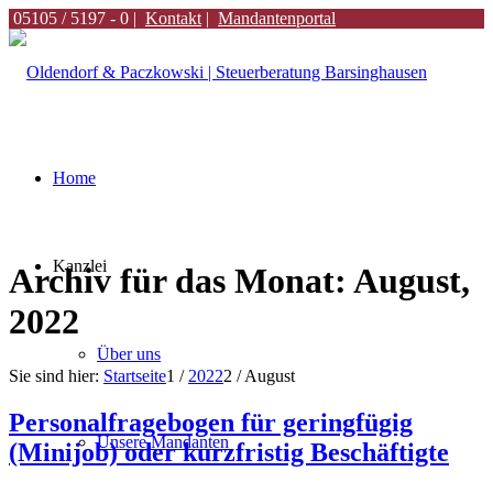
05105 / 5197 - 0 |
Kontakt
|
Mandantenportal
Home
Kanzlei
Archiv für das Monat: August,
2022
Über uns
Sie sind hier:
Startseite
1
/
2022
2
/
August
Personalfragebogen für geringfügig
Unsere Mandanten
(Minijob) oder kurzfristig Beschäftigte