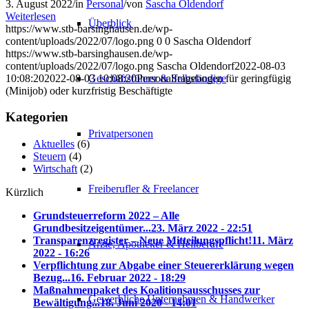
3. August 2022
/
in
Personal
/
von
Sascha Oldendorf
Weiterlesen
Überblick
https://www.stb-barsinghausen.de/wp-
content/uploads/2022/07/logo.png
0
0
Sascha Oldendorf
https://www.stb-barsinghausen.de/wp-
content/uploads/2022/07/logo.png
Sascha Oldendorf
2022-08-03
10:08:20
2022-08-03 10:08:20
Personalfragebogen für geringfügig
Geschäftsführer & Selbständige
(Minijob) oder kurzfristig Beschäftigte
Kategorien
Privatpersonen
Aktuelles
(6)
Steuern
(4)
Wirtschaft
(2)
Freiberufler & Freelancer
Kürzlich
Grundsteuerreform 2022 – Alle
Grundbesitzeigentümer...
23. März 2022 - 22:51
Transparenzregister – Neue Mitteilungspflicht!
11. März
Ärzte, Apotheker & Heilberufe
2022 - 16:26
Verpflichtung zur Abgabe einer Steuererklärung wegen
Bezug...
16. Februar 2022 - 18:29
Maßnahmenpaket des Koalitionsausschusses zur
Gewerbliche Unternehmen & Handwerker
Bewältigung...
18. Juni 2020 - 14:01