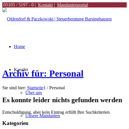
05105 / 5197 - 0 |
Kontakt
|
Mandantenportal
Home
Kanzlei
Archiv für: Personal
Sie sind hier:
Startseite
1
/
Personal
Über uns
Es konnte leider nichts gefunden werden
Entschuldigung, aber kein Eintrag erfüllt Ihre Suchkriterien
Unsere Mandanten
Kategorien