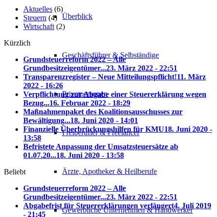
Aktuelles
(6)
Überblick
Steuern
(4)
Wirtschaft
(2)
Kürzlich
Geschäftsführer & Selbständige
Grundsteuerreform 2022 – Alle
Grundbesitzeigentümer...
23. März 2022 - 22:51
Transparenzregister – Neue Mitteilungspflicht!
11. März
2022 - 16:26
Privatpersonen
Verpflichtung zur Abgabe einer Steuererklärung wegen
Bezug...
16. Februar 2022 - 18:29
Maßnahmenpaket des Koalitionsausschusses zur
Bewältigung...
18. Juni 2020 - 14:01
Finanzielle Überbrückungshilfen für KMU
18. Juni 2020 -
Freiberufler & Freelancer
13:58
Befristete Anpassung der Umsatzsteuersätze ab
01.07.20...
18. Juni 2020 - 13:58
Ärzte, Apotheker & Heilberufe
Beliebt
Grundsteuerreform 2022 – Alle
Grundbesitzeigentümer...
23. März 2022 - 22:51
Abgabefrist für Steuererklärungen verlängert
4. Juli 2019
Gewerbliche Unternehmen & Handwerker
- 21:45