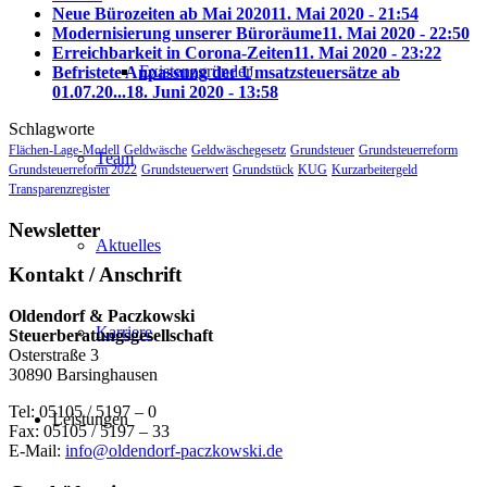
Neue Bürozeiten ab Mai 2020
11. Mai 2020 - 21:54
Modernisierung unserer Büroräume
11. Mai 2020 - 22:50
Erreichbarkeit in Corona-Zeiten
11. Mai 2020 - 23:22
Existenzgründer
Befristete Anpassung der Umsatzsteuersätze ab
01.07.20...
18. Juni 2020 - 13:58
Schlagworte
Flächen-Lage-Modell
Geldwäsche
Geldwäschegesetz
Grundsteuer
Grundsteuerreform
Team
Grundsteuerreform 2022
Grundsteuerwert
Grundstück
KUG
Kurzarbeitergeld
Transparenzregister
Newsletter
Aktuelles
Kontakt / Anschrift
Oldendorf & Paczkowski
Karriere
Steuerberatungsgesellschaft
Osterstraße 3
30890 Barsinghausen
Tel: 05105 / 5197 – 0
Leistungen
Fax: 05105 / 5197 – 33
E-Mail:
info@oldendorf-paczkowski.de